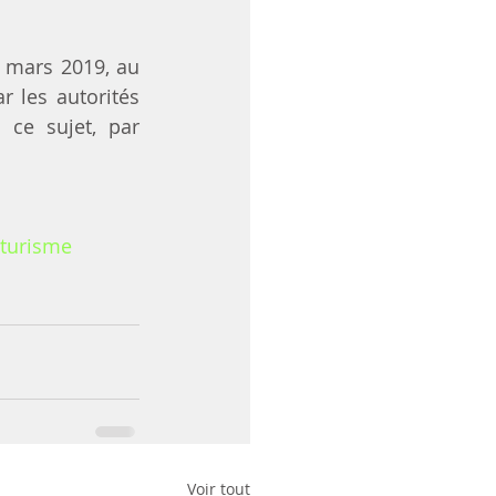
 mars 2019, au 
 les autorités 
publiques. Nous communiquerons toutes les précisions données, à ce sujet, par 
turisme
Voir tout