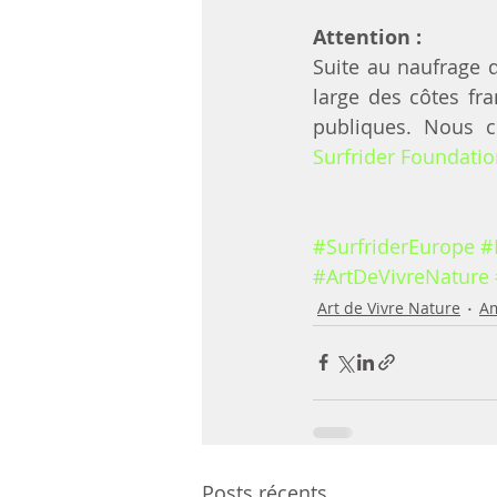
Attention : 
Suite au naufrage 
large des côtes fra
Surfrider Foundati
#SurfriderEurope
#
#ArtDeVivreNature
Art de Vivre Nature
Am
Posts récents