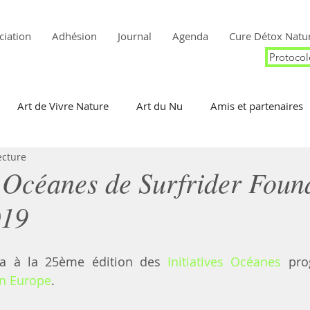
ciation
Adhésion
Journal
Agenda
Cure Détox Natur
Protocol
Art de Vivre Nature
Art du Nu
Amis et partenaires
ecture
e
Culture
Photographie
Patrimoine
Histoire
s Océanes de Surfrider Foun
019
era à la 25ème édition des 
Initiatives Océanes
on Europe
.