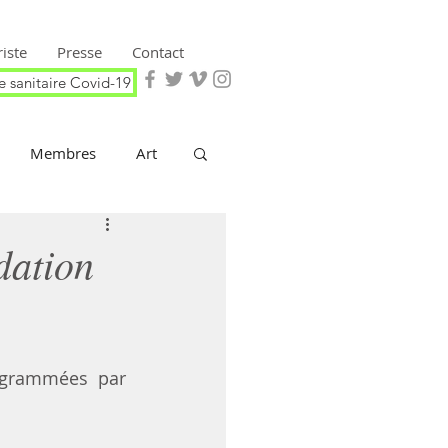
iste
Presse
Contact
e sanitaire Covid-19
Membres
Art
dation
 programmées par 