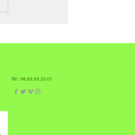
tter la dissolution de
ociation des Jeunes
istes de France.
Tél : 06.83.93.20.01