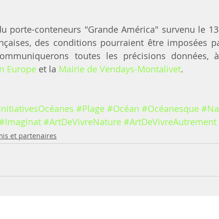
du porte-conteneurs "Grande América" survenu le 13
nçaises, des conditions pourraient être imposées par
on Europe
 et la 
Mairie de Vendays-Montalivet
. 
InitiativesOcéanes
#Plage
#Océan
#Océanesque
#Na
#Imaginat
#ArtDeVivreNature
#ArtDeVivreAutrement
is et partenaires