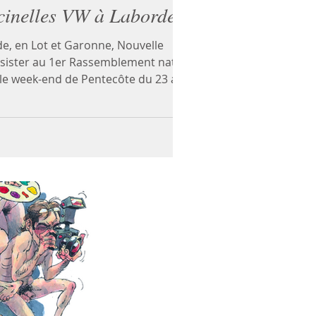
cinelles VW à Laborde
de, en Lot et Garonne, Nouvelle
sister au 1er Rassemblement naturiste
 le week-end de Pentecôte du 23 au 25
ter l’hymne musical du mouvement «