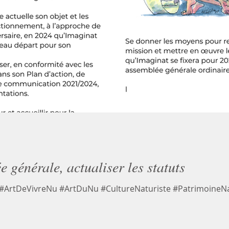
e générale, actualiser les statuts
 #ArtDeVivreNu #ArtDuNu #CultureNaturiste #PatrimoineNa