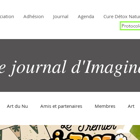
ciation
Adhésion
Journal
Agenda
Cure Détox Natur
Protocol
e journal
d'Imagin
Art du Nu
Amis et partenaires
Membres
Art
graphie
Patrimoine
Histoire