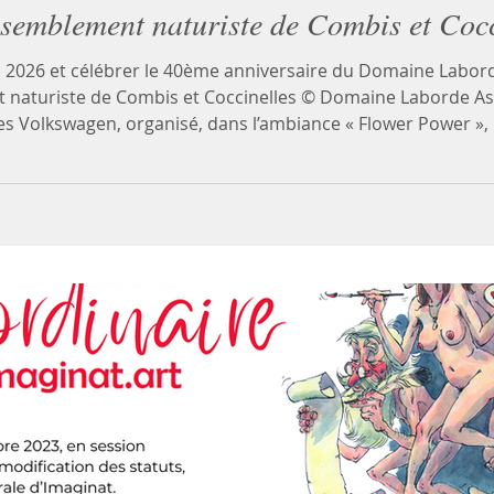
ssemblement naturiste de Combis et Coc
on 2026 et célébrer le 40ème anniversaire du Domaine Labor
 naturiste de Combis et Coccinelles © Domaine Laborde As
es Volkswagen, organisé, dans l’ambiance « Flower Power »,
rde, par les « Babas-cools » Jacqueline et François. Ecou