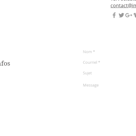
contact@im
nfos