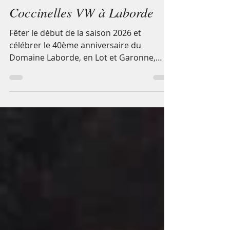
naturiste de Combis et
Coccinelles VW à Laborde
Fêter le début de la saison 2026 et
célébrer le 40ème anniversaire du
Domaine Laborde, en Lot et Garonne,
Nouvelle Aquitaine. Rassemblement
naturiste de Combis et Coccinelles ©
Domaine Laborde Assister au 1er
Rassemblement naturiste de Combis et
de Coccinelles Volkswagen, organisé, dans
l’ambiance « Flower Power », le week-end
de Pentecôte du 23 au 25 mai 2026, au
Domaine Laborde, par les « Babas-cools »
Jacqueline et François. Ecouter l’hymne
musical du mouvement « Flower Po