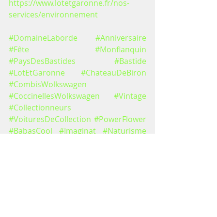
https://www.lotetgaronne.fr/nos-
services/environnement
#DomaineLaborde
#Anniversaire
#Fête
#Monflanquin
#PaysDesBastides
#Bastide
#LotEtGaronne
#ChateauDeBiron
#CombisWolkswagen
#CoccinellesWolkswagen
#Vintage
#Collectionneurs
#VoituresDeCollection
#PowerFlower
#BabasCool
#Imaginat
#Naturisme
#ArtDeVivreNu
#CultureNaturiste
#PatrimoineNaturiste
#Patrimoine
#CultureNaturiste