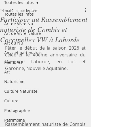
Toutes les infos
14 mai
2 min de lecture
Toutes les infos
Participer au Rassemblement
Art de Vivre Nu
naturiste de Combis et
Art de Vivre Nature
Coccinelles VW à Laborde
Art du Nu
Fêter le début de la saison 2026 et 
Amis et partenaires
célébrer le 40ème anniversaire du 
Domaine Laborde, en Lot et 
Membres
Garonne, Nouvelle Aquitaine.
Art
Naturisme
Culture Naturiste
Culture
Photographie
Patrimoine
Rassemblement naturiste de Combis 