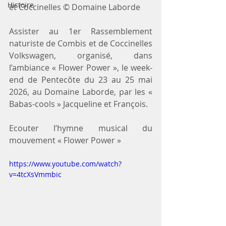
Histoire
et Coccinelles © Domaine Laborde
Assister au 1er Rassemblement 
naturiste de Combis et de Coccinelles 
Volkswagen, organisé, dans 
l’ambiance « Flower Power », le week-
end de Pentecôte du 23 au 25 mai 
2026, au Domaine Laborde, par les « 
Babas-cools » Jacqueline et François.
Ecouter l’hymne musical du 
mouvement « Flower Power »
https://www.youtube.com/watch?
v=4tcXsVmmbic